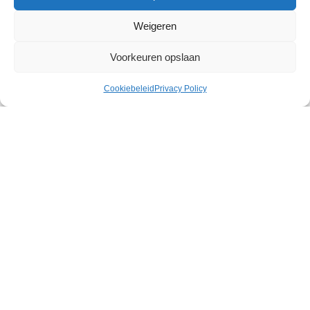
Weigeren
Voorkeuren opslaan
Cookiebeleid
Privacy Policy
Nocturnal Ankle Cuffs
€
20,65
Uitverkocht
Discrete
verzending
Veilige betaling
Snelle levering
Betreed het rijk van opwindende verkenning met de
Nocturnal Collection Ankle Cuffs, een gedurfde
toevoeging aan je avontuurlijke arsenaal. Met veilig