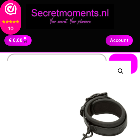
10
0
€
0,00
Account
Zoeken