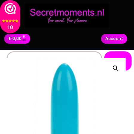
10
0
€
0,00
Account
Zoeken