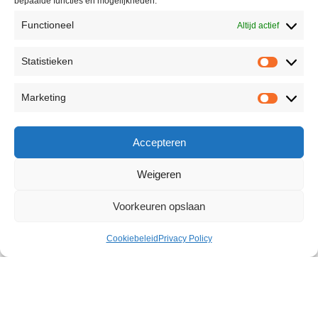
bepaalde functies en mogelijkheden.
Functioneel
Altijd actief
Statistieken
Marketing
Accepteren
Weigeren
Voorkeuren opslaan
Cookiebeleid
Privacy Policy
Neon Vibrator
€
12,99