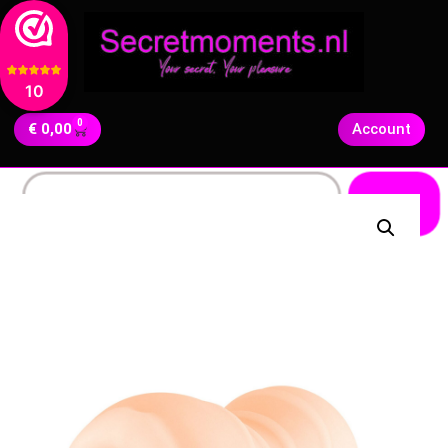
10
0
€
0,00
Account
Zoeken