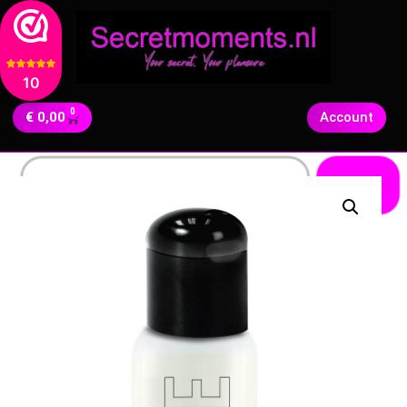
10
0
€
0,00
Account
Zoeken