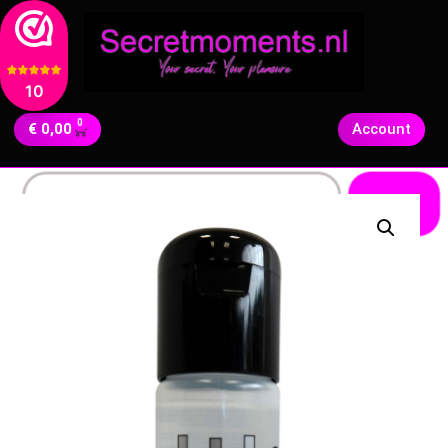
10
0
€
0,00
Account
Zoeken