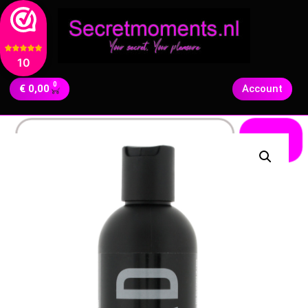
10
0
€
0,00
Account
Zoeken