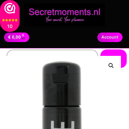
10
0
€
0,00
Account
Zoeken