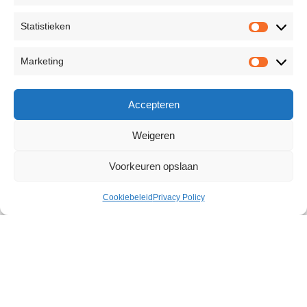
Statistieken
Marketing
Accepteren
Weigeren
Voorkeuren opslaan
Cookiebeleid
Privacy Policy
Mister B Fist Classic 500 ml
€
27,23
45 op voorraad