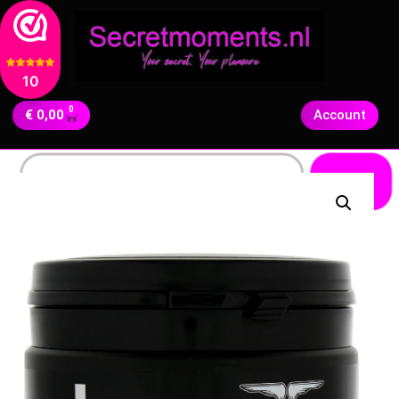
10
0
€
0,00
Account
Zoeken