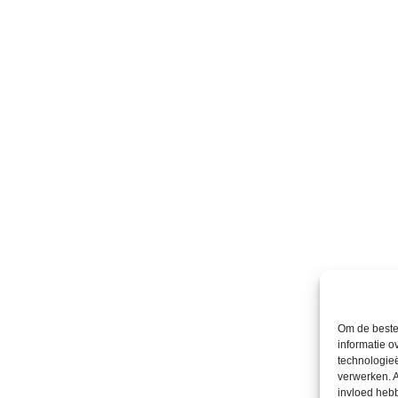
Om de beste 
informatie o
technologieë
verwerken. A
invloed heb