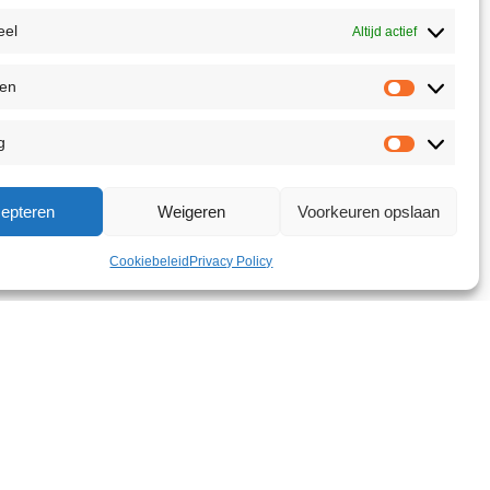
eel
Altijd actief
ken
g
epteren
Weigeren
Voorkeuren opslaan
Cookiebeleid
Privacy Policy