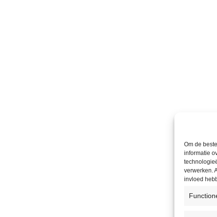
Om de beste 
informatie o
technologieë
verwerken. A
invloed heb
Function