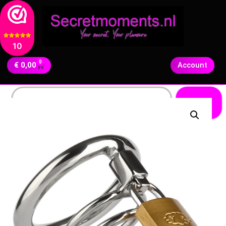
10
0
€
0,00
Account
Zoeken