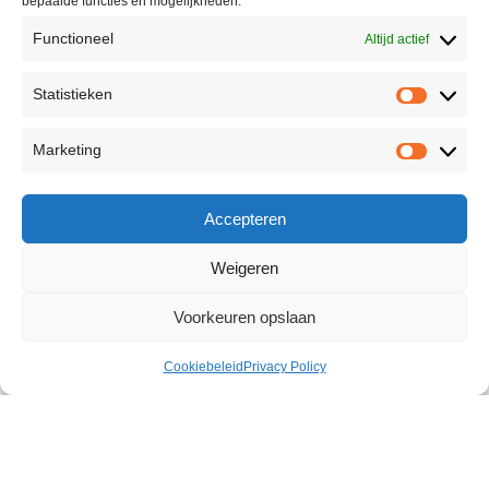
bepaalde functies en mogelijkheden.
Functioneel
Altijd actief
Statistieken
Marketing
Accepteren
Weigeren
Voorkeuren opslaan
Cookiebeleid
Privacy Policy
Marabou Handcuffs
€
7,40