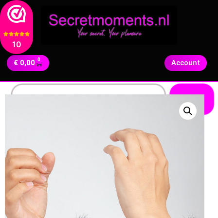
10
0
€
0,00
Account
Zoeken