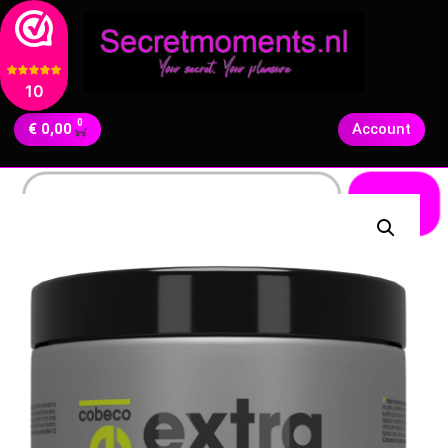
10
0
€
0,00
Account
Zoeken