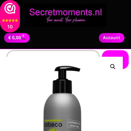
10
0
€
0,00
Account
Zoeken