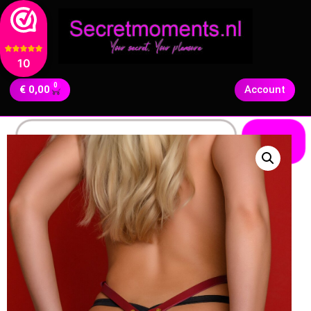
10
0
€
0,00
Account
Zoeken