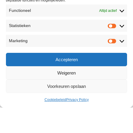
bepaalde functies en mogelijkheden.
Functioneel
Altijd actief
Statistieken
Marketing
Accepteren
Weigeren
Voorkeuren opslaan
Cookiebeleid
Privacy Policy
Luxury Bum Harness With Cuffs
€
69,95