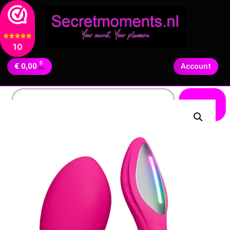
10
0
€
0,00
Account
Zoeken