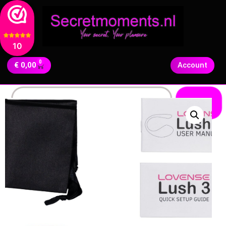
10
0
€
0,00
Account
Zoeken