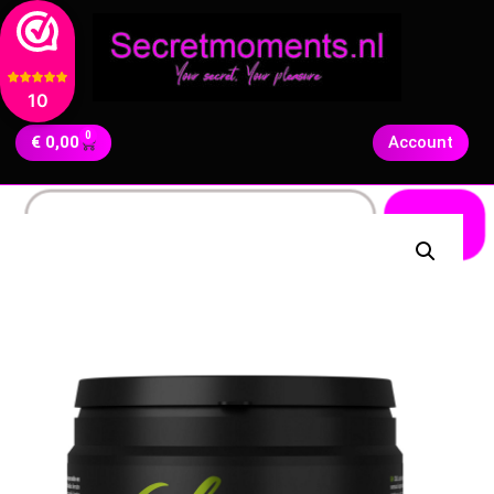
10
0
€
0,00
Account
Zoeken