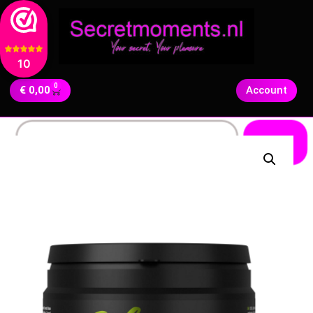
10
0
€
0,00
Account
Zoeken