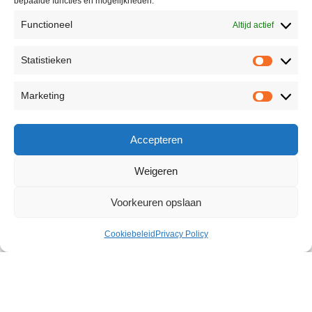
bepaalde functies en mogelijkheden.
Functioneel
Altijd actief
Statistieken
Marketing
Accepteren
Weigeren
Voorkeuren opslaan
Cookiebeleid
Privacy Policy
Lubricating Cream Fists 500 ml
€
22,98