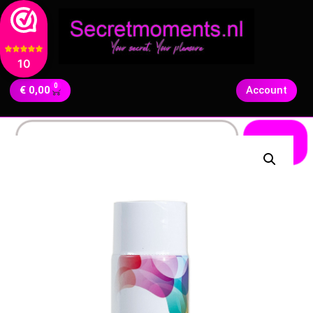
10
0
€
0,00
Account
Zoeken