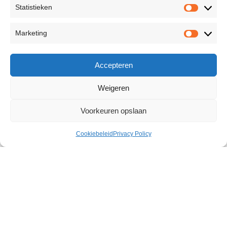
Statistieken
Marketing
Accepteren
Weigeren
Voorkeuren opslaan
Cookiebeleid
Privacy Policy
Lubricant Gel 250 ml
€
16,52
75 op voorraad