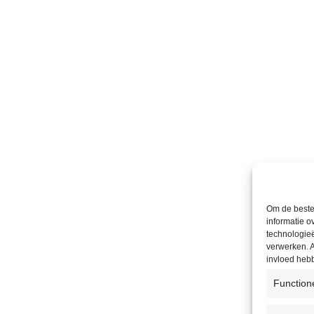
Om de beste 
informatie o
technologieë
verwerken. A
invloed heb
Function