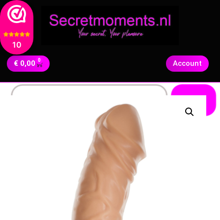
10
0
€
0,00
Account
Zoeken