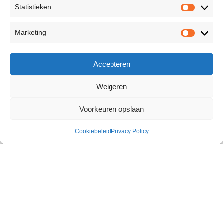
Statistieken
Marketing
Accepteren
Weigeren
Voorkeuren opslaan
Cookiebeleid
Privacy Policy
King Kong Giant Vibrator
€
29,74
407 op voorraad