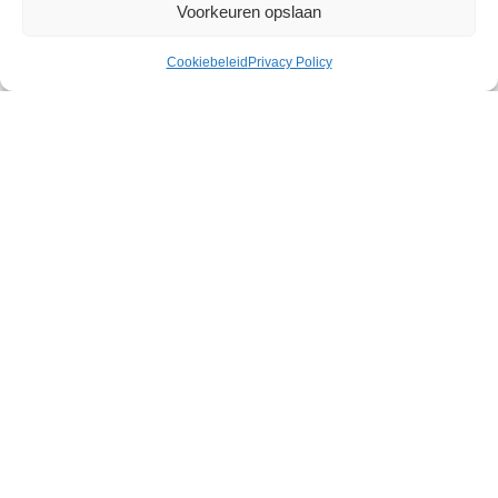
Voorkeuren opslaan
Cookiebeleid
Privacy Policy
Julia de Lucia Pornstar Pussy
€
45,41
155 op voorraad
Toevoegen aan winkelwagen
Discrete
verzending
Veilige betaling
Snelle levering
Ervaar zelf de sensationele vormen en onverzadigbare