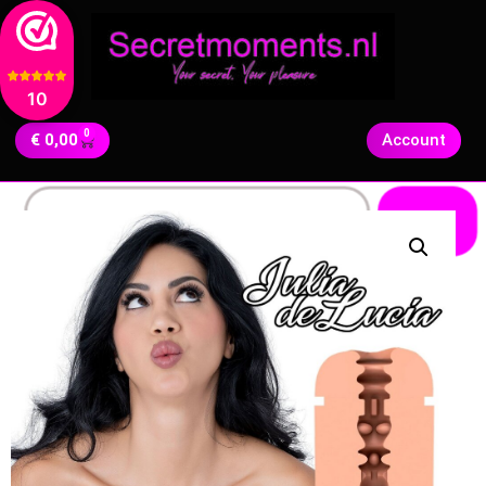
10
0
€
0,00
Account
Zoeken