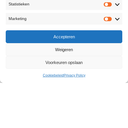
Statistieken
Marketing
Accepteren
Weigeren
Voorkeuren opslaan
Cookiebeleid
Privacy Policy
Jelly Boobs
€
6,60
419 op voorraad