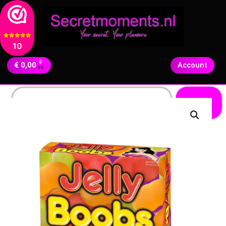
10
0
€
0,00
Account
Zoeken