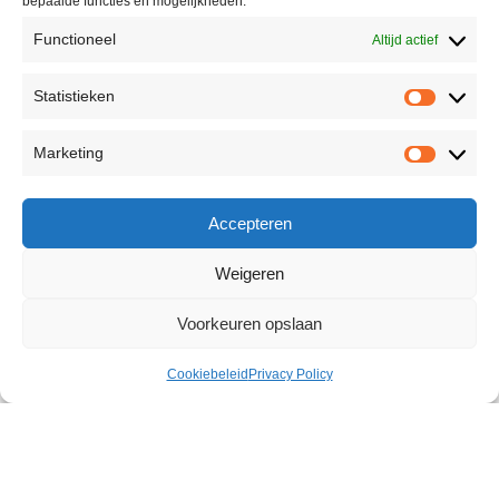
bepaalde functies en mogelijkheden.
Functioneel
Altijd actief
Statistieken
Marketing
Accepteren
Weigeren
Voorkeuren opslaan
Cookiebeleid
Privacy Policy
Intimate Caress Shaving Gel 250
ml