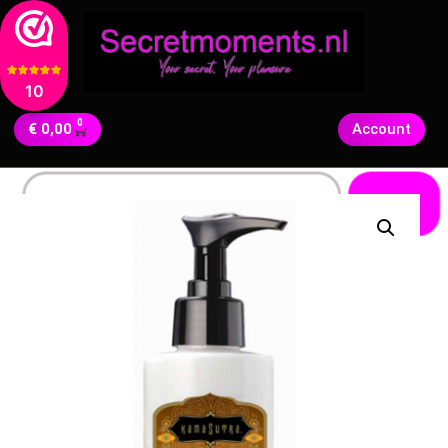
10
0
€
0,00
Account
Zoeken