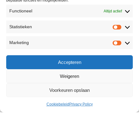
bepaalde functies en mogelijkheden.
Functioneel
Altijd actief
Statistieken
Marketing
Accepteren
Weigeren
Voorkeuren opslaan
Cookiebeleid
Privacy Policy
Intense Dark Blindfold
€
13,21