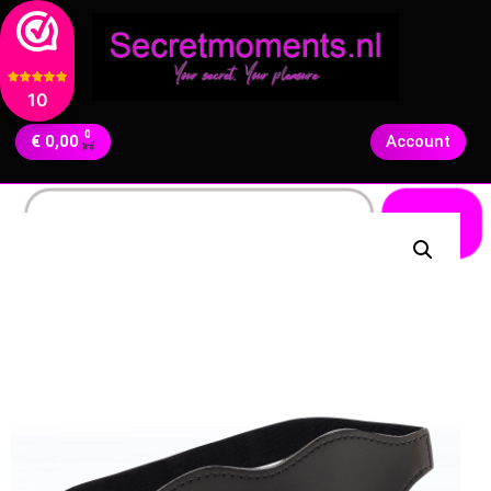
10
0
€
0,00
Account
Zoeken