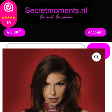
10
0
€
0,00
Account
Zoeken