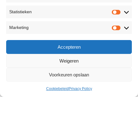
Statistieken
Marketing
Accepteren
Weigeren
Voorkeuren opslaan
Cookiebeleid
Privacy Policy
Hismith KlicLok Vibrating Stroker
€
72,73
14 op voorraad