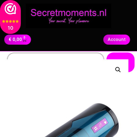
10
0
€
0,00
Account
Zoeken