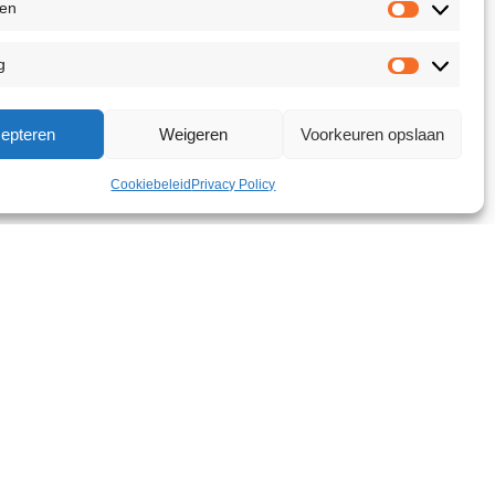
ken
g
epteren
Weigeren
Voorkeuren opslaan
Cookiebeleid
Privacy Policy