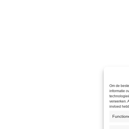
Om de beste 
informatie o
technologieë
verwerken. A
invloed heb
Function