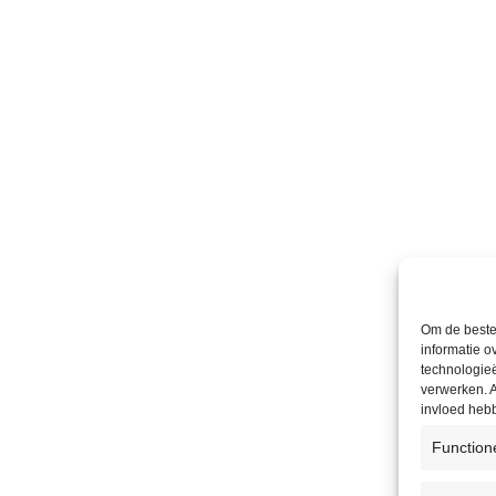
Om de beste 
informatie o
technologieë
verwerken. A
invloed heb
Function