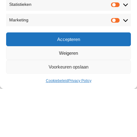
Statistieken
Marketing
Accepteren
Weigeren
Voorkeuren opslaan
Cookiebeleid
Privacy Policy
Glide Liquid Pleasure Lube 30 ml
€
4,95
Uitverkocht
Discrete