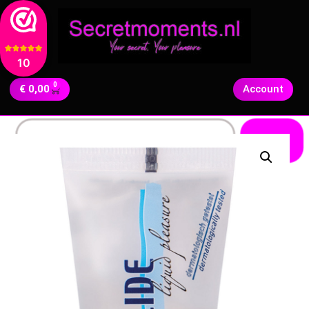
10
0
€
0,00
Account
Zoeken