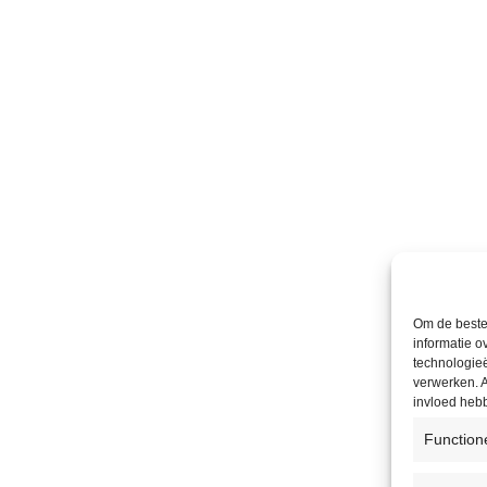
Om de beste 
informatie o
technologieë
verwerken. A
invloed heb
Function