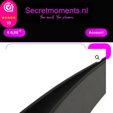
10
0
€
0,00
Account
Zoeken