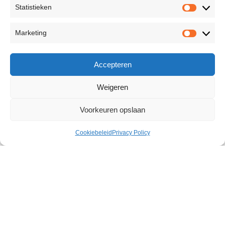
Statistieken
Marketing
Accepteren
Weigeren
Voorkeuren opslaan
Cookiebeleid
Privacy Policy
Genuine Leather Split Slapper
€
33,88
379 op voorraad