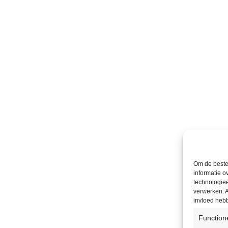
Om de beste 
informatie o
technologieë
verwerken. A
invloed heb
Function