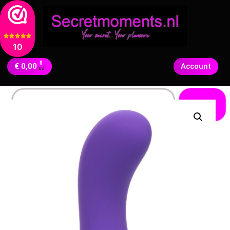
10
0
€
0,00
Account
Zoeken