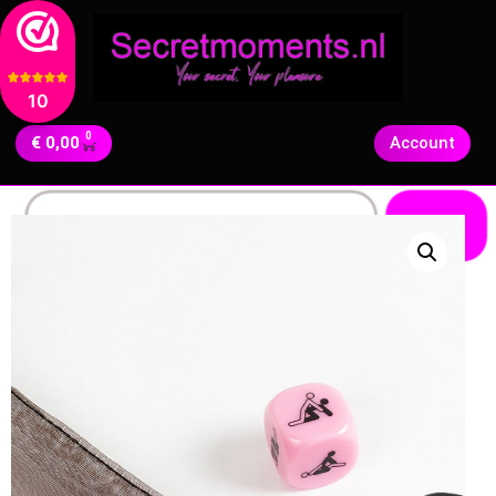
10
0
€
0,00
Account
Zoeken