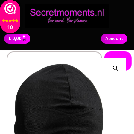
10
0
€
0,00
Account
Zoeken