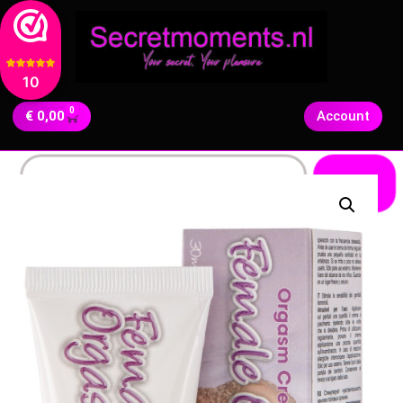
10
0
€
0,00
Account
Zoeken