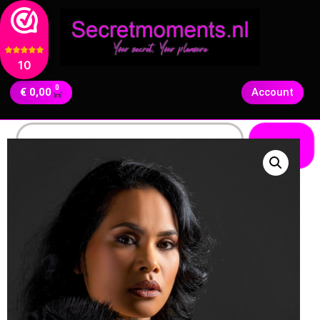
10
0
€
0,00
Account
Zoeken