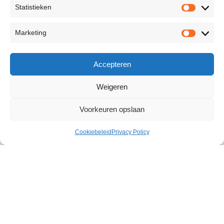
Statistieken
Marketing
Accepteren
Weigeren
Voorkeuren opslaan
Cookiebeleid
Privacy Policy
Eye Mask & Breathable Ball Gag
€
19,83
89 op voorraad