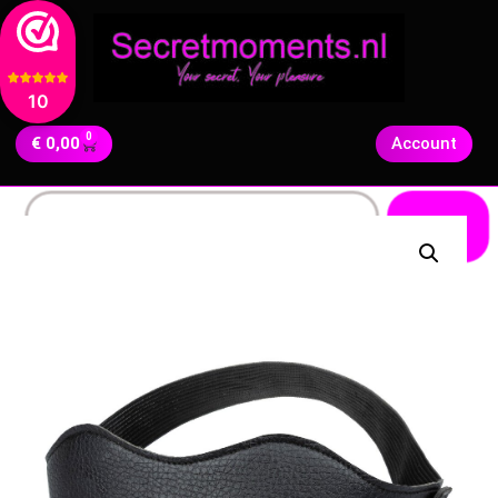
10
0
€
0,00
Account
Zoeken