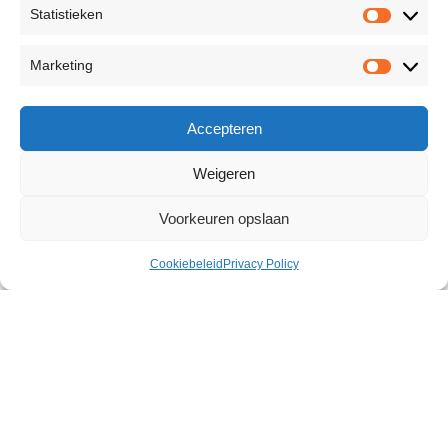
Statistieken
Marketing
Accepteren
Weigeren
Voorkeuren opslaan
Cookiebeleid
Privacy Policy
Exxtreme Woman Libido Caps 5
pcs
€
16,52
99 op voorraad