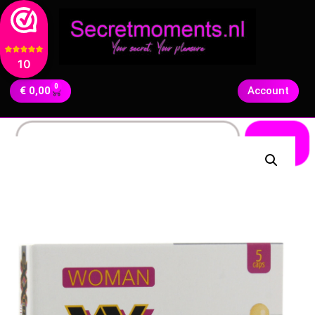
10
0
€
0,00
Account
Zoeken