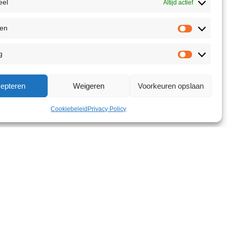
eel
Altijd actief
ken
g
epteren
Weigeren
Voorkeuren opslaan
Cookiebeleid
Privacy Policy