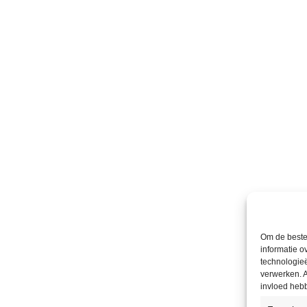
Om de beste 
informatie o
technologieë
verwerken. A
invloed heb