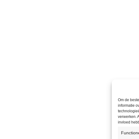
Om de beste 
informatie o
technologieë
verwerken. A
invloed heb
Function