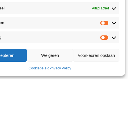
eel
Altijd actief
ken
g
epteren
Weigeren
Voorkeuren opslaan
Cookiebeleid
Privacy Policy