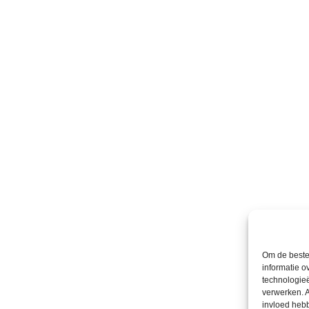
Om de beste 
informatie o
technologieë
verwerken. A
invloed heb