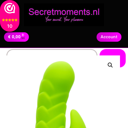
10
0
€
0,00
Account
Zoeken