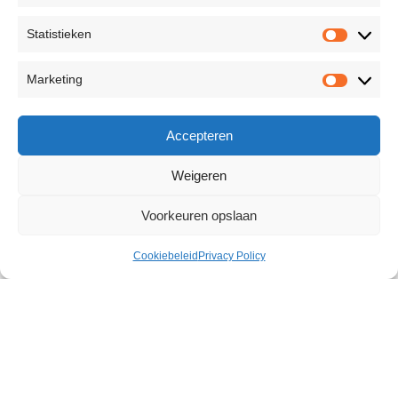
Statistieken
Marketing
Accepteren
Weigeren
Voorkeuren opslaan
Cookiebeleid
Privacy Policy
Dragon G vibrator
€
37,18
121 op voorraad