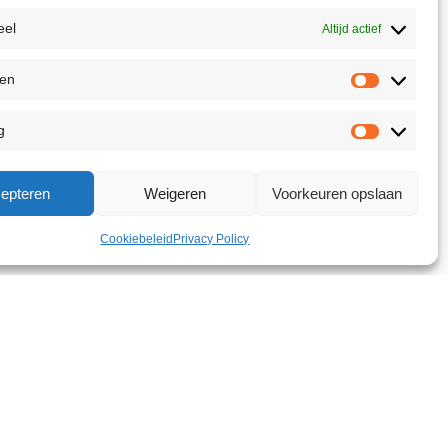
eel
Altijd actief
ken
g
epteren
Weigeren
Voorkeuren opslaan
Cookiebeleid
Privacy Policy