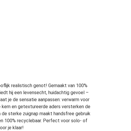
oflijk realistisch genot! Gemaakt van 100%
dt hij een levensecht, huidachtig gevoel –
 laat je de sensatie aanpassen: verwarm voor
ge kern en getextureerde aders versterken de
n de sterke zuignap maakt handsfree gebruik
 en 100% recyclebaar. Perfect voor solo- of
or je klaar!