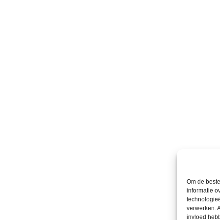
Om de beste 
informatie o
technologieë
verwerken. A
invloed heb