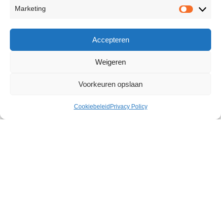
Marketing
Accepteren
Weigeren
Voorkeuren opslaan
Cookiebeleid
Privacy Policy
Divine Cross Clamps
€
19,99
Size