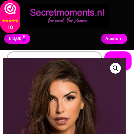
10
0
€
0,00
Account
Zoeken