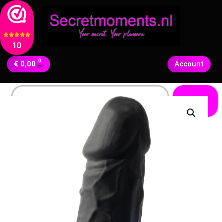
10
0
€
0,00
Account
Zoeken