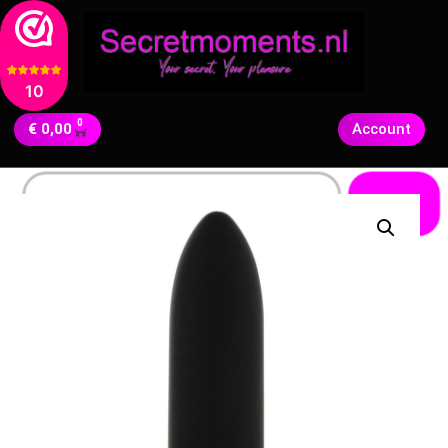
10
0
€
0,00
Account
Zoeken