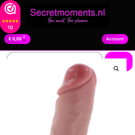
10
0
€
0,00
Account
Zoeken